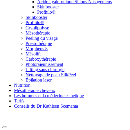
Acide hyaluronique Sillons Nasogéniens
Skinbooster
Profhilo®
Skinbooster
Profhilo®
Cryolipolyse
Mésothérapie
Peeling du visage
Pressothérapie
Morpheus 8
Mésolift
Carboxythérapie
Photorajeunissement
Lifting sans chirurgie
Nettoyage de peau SilkPeel
Épilation laser
Nutrition
Mésothérapie cheveux
Les hommes et la médecine esthétique
Tarifs
Conseils du Dr Kathleen Scemama