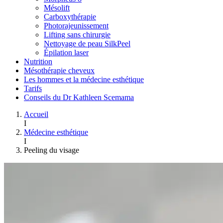
Mésolift
Carboxythérapie
Photorajeunissement
Lifting sans chirurgie
Nettoyage de peau SilkPeel
Épilation laser
Nutrition
Mésothérapie cheveux
Les hommes et la médecine esthétique
Tarifs
Conseils du Dr Kathleen Scemama
Accueil
I
Médecine esthétique
I
Peeling du visage