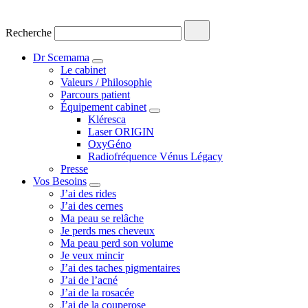
Recherche
Dr Scemama
Le cabinet
Valeurs / Philosophie
Parcours patient
Équipement cabinet
Kléresca
Laser ORIGIN
OxyGéno
Radiofréquence Vénus Légacy
Presse
Vos Besoins
J’ai des rides
J’ai des cernes
Ma peau se relâche
Je perds mes cheveux
Ma peau perd son volume
Je veux mincir
J’ai des taches pigmentaires
J’ai de l’acné
J’ai de la rosacée
J’ai de la couperose