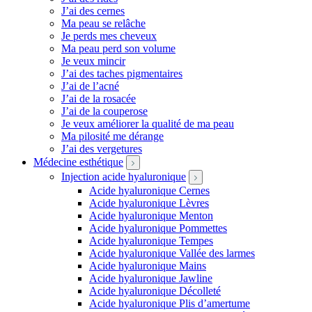
J’ai des cernes
Ma peau se relâche
Je perds mes cheveux
Ma peau perd son volume
Je veux mincir
J’ai des taches pigmentaires
J’ai de l’acné
J’ai de la rosacée
J’ai de la couperose
Je veux améliorer la qualité de ma peau
Ma pilosité me dérange
J’ai des vergetures
Médecine esthétique
Injection acide hyaluronique
Acide hyaluronique Cernes
Acide hyaluronique Lèvres
Acide hyaluronique Menton
Acide hyaluronique Pommettes
Acide hyaluronique Tempes
Acide hyaluronique Vallée des larmes
Acide hyaluronique Mains
Acide hyaluronique Jawline
Acide hyaluronique Décolleté
Acide hyaluronique Plis d’amertume