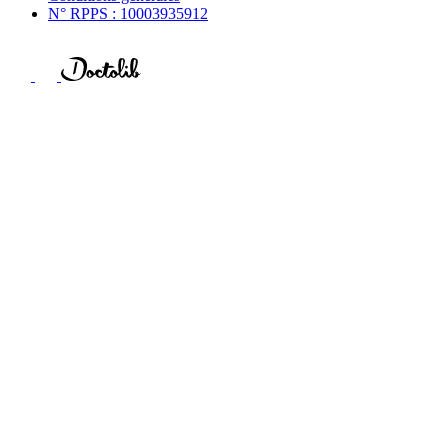
N° RPPS : 10003935912