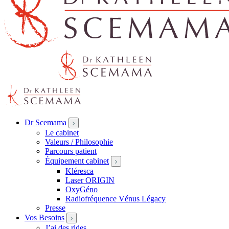
Dr Scemama
Le cabinet
Valeurs / Philosophie
Parcours patient
Équipement cabinet
Kléresca
Laser ORIGIN
OxyGéno
Radiofréquence Vénus Légacy
Presse
Vos Besoins
J’ai des rides