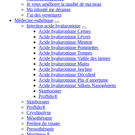
Je veux améliorer la qualité de ma peau
Ma pilosité me dérange
J’ai des vergetures
Médecine esthétique
Injection acide hyaluronique
Acide hyaluronique Cernes
Acide hyaluronique Lèvres
Acide hyaluronique Menton
Acide hyaluronique Pommettes
Acide hyaluronique Tempes
Acide hyaluronique Vallée des larmes
Acide hyaluronique Mains
Acide hyaluronique Jawline
Acide hyaluronique Décolleté
Acide hyaluronique Plis d’amertume
Acide hyaluronique Sillons Nasogéniens
Skinbooster
Profhilo®
Skinbooster
Profhilo®
Cryolipolyse
Mésothérapie
Peeling du visage
Pressothérapie
Morpheus 8