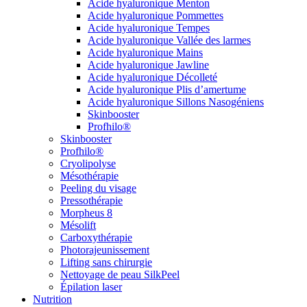
Acide hyaluronique Menton
Acide hyaluronique Pommettes
Acide hyaluronique Tempes
Acide hyaluronique Vallée des larmes
Acide hyaluronique Mains
Acide hyaluronique Jawline
Acide hyaluronique Décolleté
Acide hyaluronique Plis d’amertume
Acide hyaluronique Sillons Nasogéniens
Skinbooster
Profhilo®
Skinbooster
Profhilo®
Cryolipolyse
Mésothérapie
Peeling du visage
Pressothérapie
Morpheus 8
Mésolift
Carboxythérapie
Photorajeunissement
Lifting sans chirurgie
Nettoyage de peau SilkPeel
Épilation laser
Nutrition