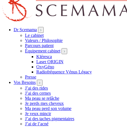
Dr Scemama
Le cabinet
Valeurs / Philosophie
Parcours patient
Équipement cabinet
Kléresca
Laser ORIGIN
OxyGéno
Radiofréquence Vénus Légacy
Presse
Vos Besoins
J’ai des rides
J’ai des cernes
Ma peau se relâche
Je perds mes cheveux
Ma peau perd son volume
Je veux mincir
J’ai des taches pigmentaires
J’ai de l’acné