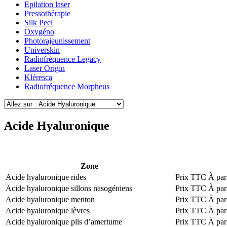
Epilation laser
Pressothérapie
Silk Peel
Oxygéno
Photorajeunissement
Universkin
Radiofréquence Legacy
Laser Origin
Kléresca
Radiofréquence Morpheus
Acide Hyaluronique
Zone
Acide hyaluronique rides
Prix TTC
À part
Acide hyaluronique sillons nasogéniens
Prix TTC
À part
Acide hyaluronique menton
Prix TTC
À part
Acide hyaluronique lèvres
Prix TTC
À part
Acide hyaluronique plis d’amertume
Prix TTC
À part