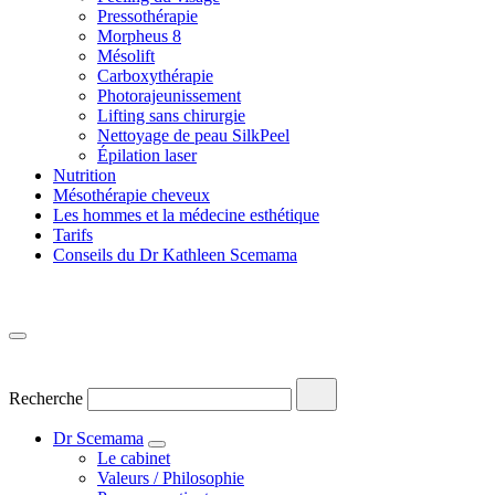
Pressothérapie
Morpheus 8
Mésolift
Carboxythérapie
Photorajeunissement
Lifting sans chirurgie
Nettoyage de peau SilkPeel
Épilation laser
Nutrition
Mésothérapie cheveux
Les hommes et la médecine esthétique
Tarifs
Conseils du Dr Kathleen Scemama
Recherche
Dr Scemama
Le cabinet
Valeurs / Philosophie