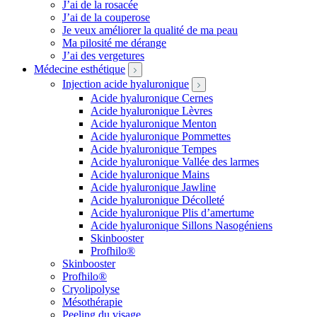
J’ai de la rosacée
J’ai de la couperose
Je veux améliorer la qualité de ma peau
Ma pilosité me dérange
J’ai des vergetures
Médecine esthétique
Injection acide hyaluronique
Acide hyaluronique Cernes
Acide hyaluronique Lèvres
Acide hyaluronique Menton
Acide hyaluronique Pommettes
Acide hyaluronique Tempes
Acide hyaluronique Vallée des larmes
Acide hyaluronique Mains
Acide hyaluronique Jawline
Acide hyaluronique Décolleté
Acide hyaluronique Plis d’amertume
Acide hyaluronique Sillons Nasogéniens
Skinbooster
Profhilo®
Skinbooster
Profhilo®
Cryolipolyse
Mésothérapie
Peeling du visage