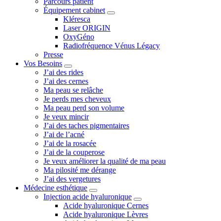
Parcours patient
Équipement cabinet
Kléresca
Laser ORIGIN
OxyGéno
Radiofréquence Vénus Légacy
Presse
Vos Besoins
J’ai des rides
J’ai des cernes
Ma peau se relâche
Je perds mes cheveux
Ma peau perd son volume
Je veux mincir
J’ai des taches pigmentaires
J’ai de l’acné
J’ai de la rosacée
J’ai de la couperose
Je veux améliorer la qualité de ma peau
Ma pilosité me dérange
J’ai des vergetures
Médecine esthétique
Injection acide hyaluronique
Acide hyaluronique Cernes
Acide hyaluronique Lèvres