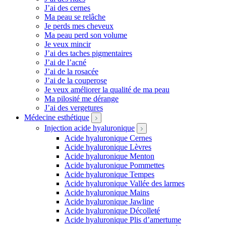
J’ai des cernes
Ma peau se relâche
Je perds mes cheveux
Ma peau perd son volume
Je veux mincir
J’ai des taches pigmentaires
J’ai de l’acné
J’ai de la rosacée
J’ai de la couperose
Je veux améliorer la qualité de ma peau
Ma pilosité me dérange
J’ai des vergetures
Médecine esthétique
Injection acide hyaluronique
Acide hyaluronique Cernes
Acide hyaluronique Lèvres
Acide hyaluronique Menton
Acide hyaluronique Pommettes
Acide hyaluronique Tempes
Acide hyaluronique Vallée des larmes
Acide hyaluronique Mains
Acide hyaluronique Jawline
Acide hyaluronique Décolleté
Acide hyaluronique Plis d’amertume