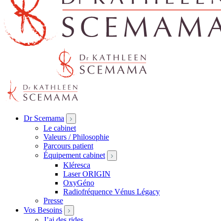
Dr Scemama
Le cabinet
Valeurs / Philosophie
Parcours patient
Équipement cabinet
Kléresca
Laser ORIGIN
OxyGéno
Radiofréquence Vénus Légacy
Presse
Vos Besoins
J’ai des rides