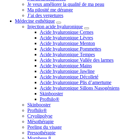
Je veux améliorer la qualité de ma peau
Ma pilosité me dérange
J’ai des vergetures
Médecine esthétique
Injection acide hyaluronique
Acide hyaluronique Cernes
Acide hyaluronique Lèvres
Acide hyaluronique Menton
Acide hyaluronique Pommettes
Acide hyaluronique Tempes
Acide hyaluronique Vallée des larmes
Acide hyaluronique Mains
Acide hyaluronique Jawline
Acide hyaluronique Décolleté
Acide hyaluronique Plis d’amertume
Acide hyaluronique Sillons Nasogéniens
Skinbooster
Profhilo®
Skinbooster
Profhilo®
Cryolipolyse
Mésothérapie
Peeling du visage
Pressothérapie
Morpheus 8