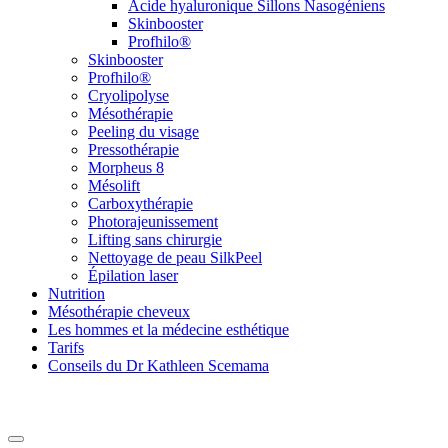
Acide hyaluronique Sillons Nasogéniens
Skinbooster
Profhilo®
Skinbooster
Profhilo®
Cryolipolyse
Mésothérapie
Peeling du visage
Pressothérapie
Morpheus 8
Mésolift
Carboxythérapie
Photorajeunissement
Lifting sans chirurgie
Nettoyage de peau SilkPeel
Épilation laser
Nutrition
Mésothérapie cheveux
Les hommes et la médecine esthétique
Tarifs
Conseils du Dr Kathleen Scemama