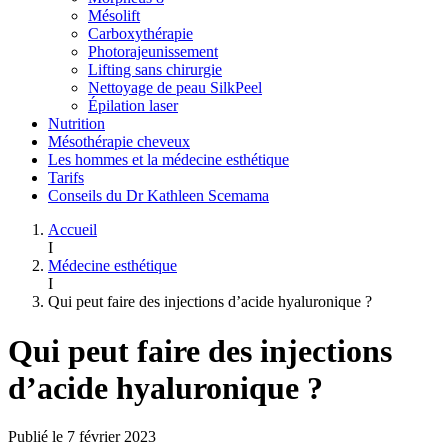
Mésolift
Carboxythérapie
Photorajeunissement
Lifting sans chirurgie
Nettoyage de peau SilkPeel
Épilation laser
Nutrition
Mésothérapie cheveux
Les hommes et la médecine esthétique
Tarifs
Conseils du Dr Kathleen Scemama
Accueil
I
Médecine esthétique
I
Qui peut faire des injections d’acide hyaluronique ?
Qui peut faire des injections
d’acide hyaluronique ?
Publié le 7 février 2023