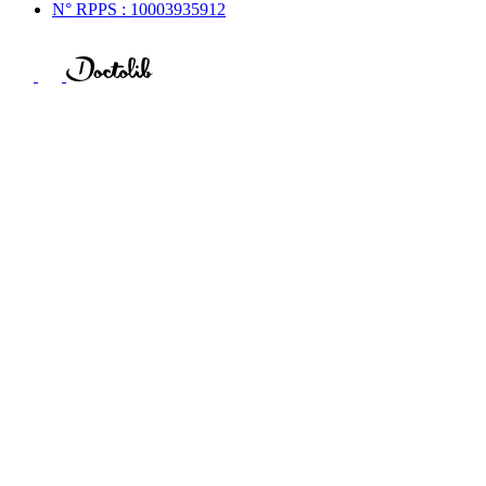
N° RPPS : 10003935912