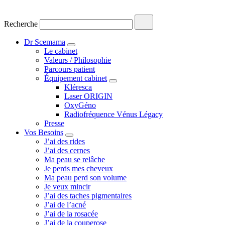
Recherche
Dr Scemama
Le cabinet
Valeurs / Philosophie
Parcours patient
Équipement cabinet
Kléresca
Laser ORIGIN
OxyGéno
Radiofréquence Vénus Légacy
Presse
Vos Besoins
J’ai des rides
J’ai des cernes
Ma peau se relâche
Je perds mes cheveux
Ma peau perd son volume
Je veux mincir
J’ai des taches pigmentaires
J’ai de l’acné
J’ai de la rosacée
J’ai de la couperose