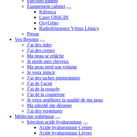
Parcours patient
Équipement cabinet
Kléresca
Laser ORIGIN
OxyGéno
Radiofréquence Vénus Légacy
Presse
Vos Besoins
J’ai des rides
J’ai des cernes
Ma peau se relâche
Je perds mes cheveux
Ma peau perd son volume
Je veux mincir
J’ai des taches pigmentaires
J’ai de l’acné
J’ai de la rosacée
J’ai de la couperose
Je veux améliorer la qualité de ma peau
Ma pilosité me dérange
J’ai des vergetures
Médecine esthétique
Injection acide hyaluronique
Acide hyaluronique Cernes
Acide hyaluronique Lèvres