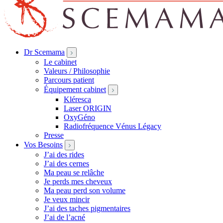
Dr Scemama
Le cabinet
Valeurs / Philosophie
Parcours patient
Équipement cabinet
Kléresca
Laser ORIGIN
OxyGéno
Radiofréquence Vénus Légacy
Presse
Vos Besoins
J’ai des rides
J’ai des cernes
Ma peau se relâche
Je perds mes cheveux
Ma peau perd son volume
Je veux mincir
J’ai des taches pigmentaires
J’ai de l’acné