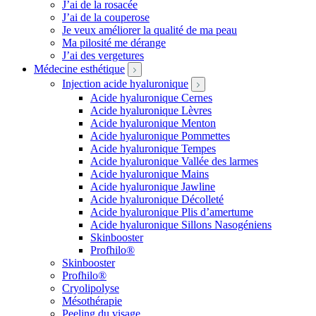
J’ai de la rosacée
J’ai de la couperose
Je veux améliorer la qualité de ma peau
Ma pilosité me dérange
J’ai des vergetures
Médecine esthétique
Injection acide hyaluronique
Acide hyaluronique Cernes
Acide hyaluronique Lèvres
Acide hyaluronique Menton
Acide hyaluronique Pommettes
Acide hyaluronique Tempes
Acide hyaluronique Vallée des larmes
Acide hyaluronique Mains
Acide hyaluronique Jawline
Acide hyaluronique Décolleté
Acide hyaluronique Plis d’amertume
Acide hyaluronique Sillons Nasogéniens
Skinbooster
Profhilo®
Skinbooster
Profhilo®
Cryolipolyse
Mésothérapie
Peeling du visage