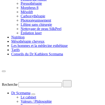
Pressothérapie
Morpheus 8
Mésolift
Carboxythérapie
Photorajeunissement
Lifting sans chirurgie
Nettoyage de peau SilkPeel
Épilation laser
Nutrition
Mésothérapie cheveux
Les hommes et la médecine esthétique
Tarifs
Conseils du Dr Kathleen Scemama
Recherche
Dr Scemama
Le cabinet
Valeurs / Philosophie