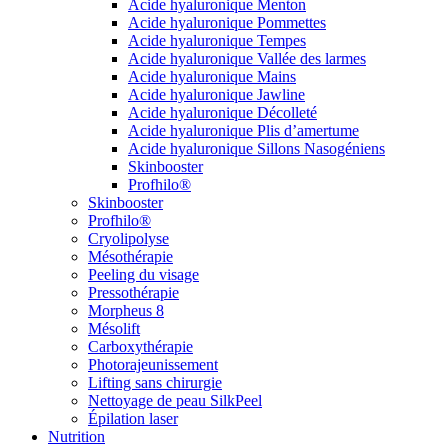
Acide hyaluronique Menton
Acide hyaluronique Pommettes
Acide hyaluronique Tempes
Acide hyaluronique Vallée des larmes
Acide hyaluronique Mains
Acide hyaluronique Jawline
Acide hyaluronique Décolleté
Acide hyaluronique Plis d’amertume
Acide hyaluronique Sillons Nasogéniens
Skinbooster
Profhilo®
Skinbooster
Profhilo®
Cryolipolyse
Mésothérapie
Peeling du visage
Pressothérapie
Morpheus 8
Mésolift
Carboxythérapie
Photorajeunissement
Lifting sans chirurgie
Nettoyage de peau SilkPeel
Épilation laser
Nutrition