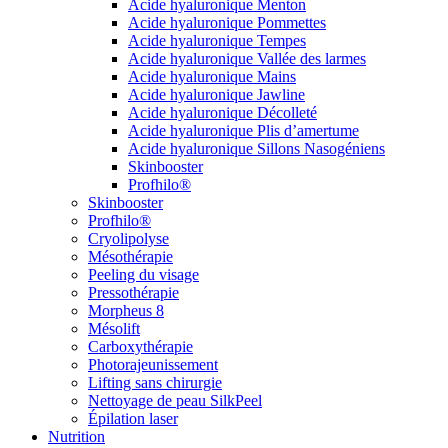
Acide hyaluronique Menton
Acide hyaluronique Pommettes
Acide hyaluronique Tempes
Acide hyaluronique Vallée des larmes
Acide hyaluronique Mains
Acide hyaluronique Jawline
Acide hyaluronique Décolleté
Acide hyaluronique Plis d’amertume
Acide hyaluronique Sillons Nasogéniens
Skinbooster
Profhilo®
Skinbooster
Profhilo®
Cryolipolyse
Mésothérapie
Peeling du visage
Pressothérapie
Morpheus 8
Mésolift
Carboxythérapie
Photorajeunissement
Lifting sans chirurgie
Nettoyage de peau SilkPeel
Épilation laser
Nutrition