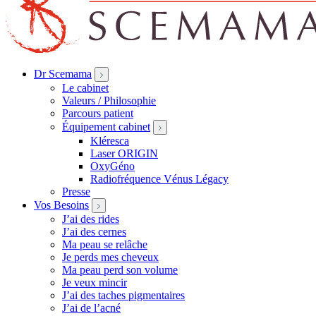
Dr Scemama
Le cabinet
Valeurs / Philosophie
Parcours patient
Équipement cabinet
Kléresca
Laser ORIGIN
OxyGéno
Radiofréquence Vénus Légacy
Presse
Vos Besoins
J’ai des rides
J’ai des cernes
Ma peau se relâche
Je perds mes cheveux
Ma peau perd son volume
Je veux mincir
J’ai des taches pigmentaires
J’ai de l’acné