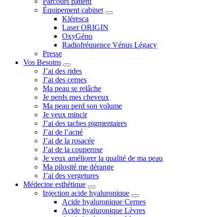
Parcours patient
Équipement cabinet
Kléresca
Laser ORIGIN
OxyGéno
Radiofréquence Vénus Légacy
Presse
Vos Besoins
J’ai des rides
J’ai des cernes
Ma peau se relâche
Je perds mes cheveux
Ma peau perd son volume
Je veux mincir
J’ai des taches pigmentaires
J’ai de l’acné
J’ai de la rosacée
J’ai de la couperose
Je veux améliorer la qualité de ma peau
Ma pilosité me dérange
J’ai des vergetures
Médecine esthétique
Injection acide hyaluronique
Acide hyaluronique Cernes
Acide hyaluronique Lèvres