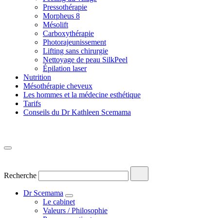
Pressothérapie
Morpheus 8
Mésolift
Carboxythérapie
Photorajeunissement
Lifting sans chirurgie
Nettoyage de peau SilkPeel
Épilation laser
Nutrition
Mésothérapie cheveux
Les hommes et la médecine esthétique
Tarifs
Conseils du Dr Kathleen Scemama
Recherche
Dr Scemama
Le cabinet
Valeurs / Philosophie