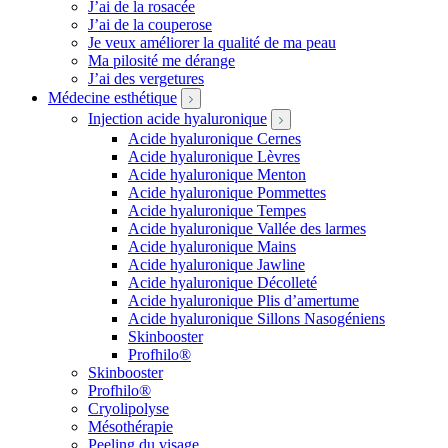
J’ai de la rosacée
J’ai de la couperose
Je veux améliorer la qualité de ma peau
Ma pilosité me dérange
J’ai des vergetures
Médecine esthétique
Injection acide hyaluronique
Acide hyaluronique Cernes
Acide hyaluronique Lèvres
Acide hyaluronique Menton
Acide hyaluronique Pommettes
Acide hyaluronique Tempes
Acide hyaluronique Vallée des larmes
Acide hyaluronique Mains
Acide hyaluronique Jawline
Acide hyaluronique Décolleté
Acide hyaluronique Plis d’amertume
Acide hyaluronique Sillons Nasogéniens
Skinbooster
Profhilo®
Skinbooster
Profhilo®
Cryolipolyse
Mésothérapie
Peeling du visage