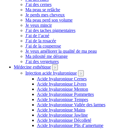
J’ai des cernes
Ma peau se relâche
Je perds mes cheveux
Ma peau perd son volume
Je veux mincir
J’ai des taches pigmentaires
J’ai de l’acné
J’ai de la rosacée
J’ai de la couperose
Je veux améliorer la qualité de ma peau
Ma pilosité me dérange
J’ai des vergetures
Médecine esthétique
Injection acide hyaluronique
Acide hyaluronique Cernes
Acide hyaluronique Lèvres
Acide hyaluronique Menton
Acide hyaluronique Pommettes
Acide hyaluronique Tempes
Acide hyaluronique Vallée des larmes
Acide hyaluronique Mains
Acide hyaluronique Jawline
Acide hyaluronique Décolleté
Acide hyaluronique Plis d’amertume