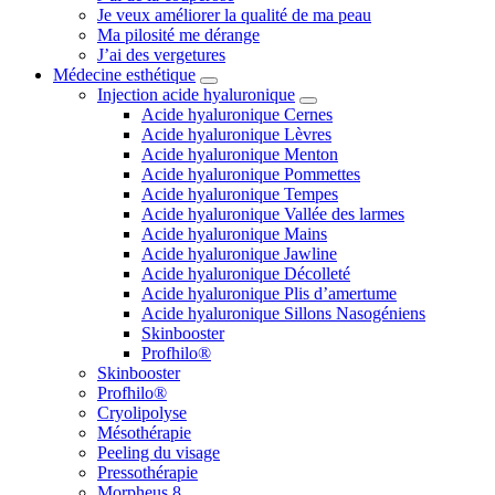
Je veux améliorer la qualité de ma peau
Ma pilosité me dérange
J’ai des vergetures
Médecine esthétique
Injection acide hyaluronique
Acide hyaluronique Cernes
Acide hyaluronique Lèvres
Acide hyaluronique Menton
Acide hyaluronique Pommettes
Acide hyaluronique Tempes
Acide hyaluronique Vallée des larmes
Acide hyaluronique Mains
Acide hyaluronique Jawline
Acide hyaluronique Décolleté
Acide hyaluronique Plis d’amertume
Acide hyaluronique Sillons Nasogéniens
Skinbooster
Profhilo®
Skinbooster
Profhilo®
Cryolipolyse
Mésothérapie
Peeling du visage
Pressothérapie
Morpheus 8