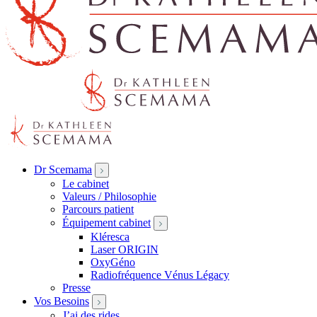
Dr Scemama
Le cabinet
Valeurs / Philosophie
Parcours patient
Équipement cabinet
Kléresca
Laser ORIGIN
OxyGéno
Radiofréquence Vénus Légacy
Presse
Vos Besoins
J’ai des rides