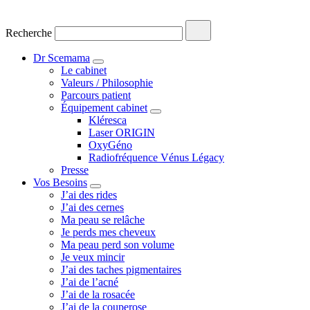
Recherche
Dr Scemama
Le cabinet
Valeurs / Philosophie
Parcours patient
Équipement cabinet
Kléresca
Laser ORIGIN
OxyGéno
Radiofréquence Vénus Légacy
Presse
Vos Besoins
J’ai des rides
J’ai des cernes
Ma peau se relâche
Je perds mes cheveux
Ma peau perd son volume
Je veux mincir
J’ai des taches pigmentaires
J’ai de l’acné
J’ai de la rosacée
J’ai de la couperose