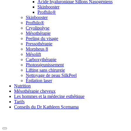
Acide hyaluronique Sillons Nasogéniens
Skinbooster
Profhilo®
Skinbooster
Profhilo®
Cryolipolyse
Mésothérapie
Peeling du visage
Pressothérapie
Morpheus 8
Mésolift
Carboxythérapie
Photorajeunissement
Lifting sans chirurgie
Nettoyage de peau SilkPeel
Épilation laser
Nutrition
Mésothérapie cheveux
Les hommes et la médecine esthétique
Tarifs
Conseils du Dr Kathleen Scemama