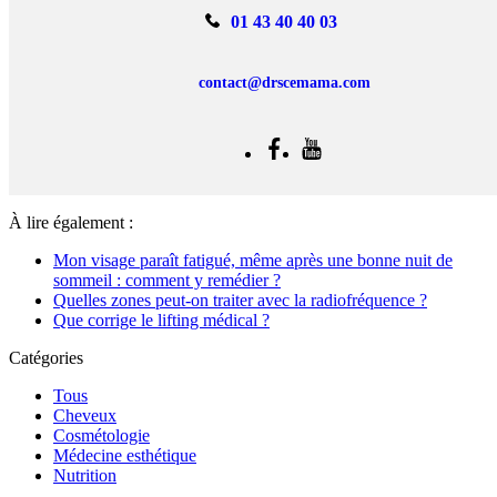
01 43 40 40 03
contact@drscemama.com
À lire également :
Mon visage paraît fatigué, même après une bonne nuit de
sommeil : comment y remédier ?
Quelles zones peut-on traiter avec la radiofréquence ?
Que corrige le lifting médical ?
Catégories
Tous
Cheveux
Cosmétologie
Médecine esthétique
Nutrition